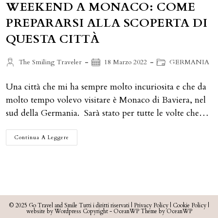
WEEKEND A MONACO: COME
PREPARARSI ALLA SCOPERTA DI
QUESTA CITTÀ
Autore
Articolo
Categoria
The Smiling Traveler
18 Marzo 2022
GERMANIA
dell'articolo:
pubblicato:
dell'articolo:
Una città che mi ha sempre molto incuriosita e che da
molto tempo volevo visitare è Monaco di Baviera, nel
sud della Germania. Sarà stato per tutte le volte che…
WEEKEND
Continua A Leggere
A
MONACO:
COME
PREPARARSI
ALLA
SCOPERTA
DI
QUESTA
CITTÀ
© 2025 Go Travel and Smile Tutti i diritti riservati |
Privacy Policy
|
Cookie Policy
|
website by Wordpress Copyright - OceanWP Theme by OceanWP