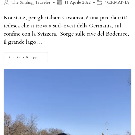
Autore
Articolo
Categoria
The Smiling Traveler
11 Aprile 2022
GERMANIA
dell'articolo:
pubblicato:
dell'articolo:
Konstanz, per gli italiani Costanza, è una piccola città
tedesca che si trova a sud-ovest della Germania, sul
confine con la Svizzera. Sorge sulle rive del Bodensee,
il grande lago…
KONSTANZ
Continua A Leggere
IN
UN
GIORNO:
UNA
PASSEGGIATA
IN
CITTÀ
E
UN
GIRO
SUL
GRANDE
LAGO