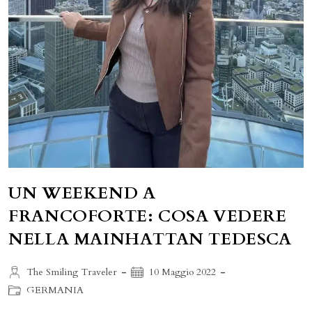
UN WEEKEND A
FRANCOFORTE: COSA VEDERE
NELLA MAINHATTAN TEDESCA
Autore
Articolo
The Smiling Traveler
10 Maggio 2022
dell'articolo:
pubblicato:
Categoria
GERMANIA
dell'articolo: