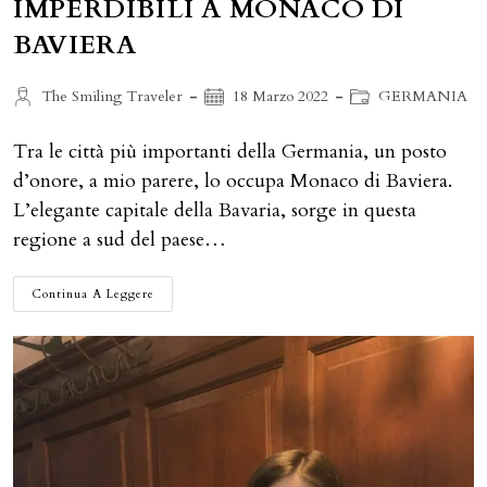
IMPERDIBILI A MONACO DI
BAVIERA
Autore
Articolo
Categoria
The Smiling Traveler
18 Marzo 2022
GERMANIA
dell'articolo:
pubblicato:
dell'articolo:
Tra le città più importanti della Germania, un posto
d’onore, a mio parere, lo occupa Monaco di Baviera.
L’elegante capitale della Bavaria, sorge in questa
regione a sud del paese…
10
Continua A Leggere
LUOGHI
ED
ESPERIENZE
IMPERDIBILI
A
MONACO
DI
BAVIERA