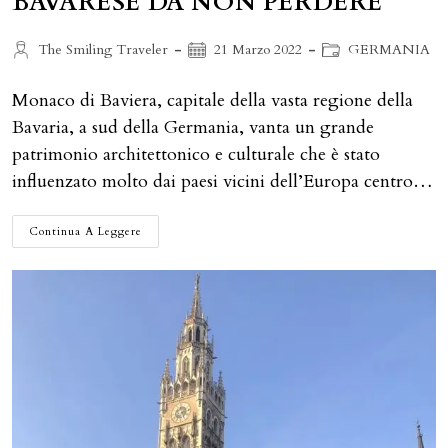
BAVARESE DA NON PERDERE
Autore
Articolo
Categoria
The Smiling Traveler
21 Marzo 2022
GERMANIA
dell'articolo:
pubblicato:
dell'articolo:
Monaco di Baviera, capitale della vasta regione della
Bavaria, a sud della Germania, vanta un grande
patrimonio architettonico e culturale che è stato
influenzato molto dai paesi vicini dell’Europa centro…
COSA
Continua A Leggere
MANGIARE
A
MONACO:
I
PIATTI
DELLA
TRADIZIONE
BAVARESE
DA
NON
PERDERE