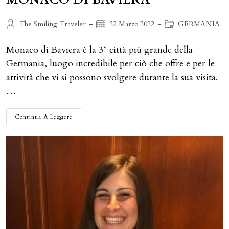
Autore
Articolo
Categoria
The Smiling Traveler
22 Marzo 2022
GERMANIA
dell'articolo:
pubblicato:
dell'articolo:
Monaco di Baviera è la 3* città più grande della
Germania, luogo incredibile per ciò che offre e per le
attività che vi si possono svolgere durante la sua visita.
…
15
Continua A Leggere
CURIOSITÀ
E
POSTI
INSOLITI
CHE
NON
CONOSCEVI
A
MONACO
DI
BAVIERA