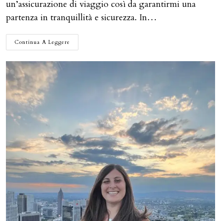
un’assicurazione di viaggio così da garantirmi una
partenza in tranquillità e sicurezza. In…
ASSICURAZIONE
Continua A Leggere
VIAGGIO:
PERCHÉ
STIPULARLA,
QUALE
SCEGLIERE
E
UNO
SCONTO
HEYMONDO
PER
VOI!