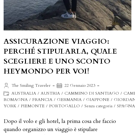
ASSICURAZIONE VIAGGIO:
PERCHÉ STIPULARLA, QUALE
SCEGLIERE E UNO SCONTO
HEYMONDO PER VOI!
Autore
Articolo
The Smiling Traveler
22 Gennaio 2023
dell'articolo:
pubblicato:
Categoria
AUSTRALIA
/
AUSTRIA
/
CAMMINO DI SANTIAGO
/
CAM
dell'articolo:
ROMAGNA
/
FRANCIA
/
GERMANIA
/
GIAPPONE
/
GIORDAN
YORK
/
PIEMONTE
/
PORTOGALLO
/
Senza categoria
/
SPAGN
Dopo il volo e gli hotel, la prima cosa che faccio
quando organizzo un viaggio è stipulare