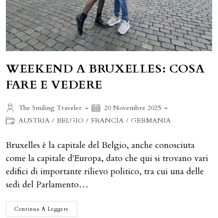
WEEKEND A BRUXELLES: COSA
FARE E VEDERE
Autore
Articolo
The Smiling Traveler
20 Novembre 2025
dell'articolo:
pubblicato:
Categoria
AUSTRIA
/
BELGIO
/
FRANCIA
/
GERMANIA
dell'articolo:
Bruxelles è la capitale del Belgio, anche conosciuta
come la capitale d'Europa, dato che qui si trovano vari
edifici di importante rilievo politico, tra cui una delle
sedi del Parlamento…
WEEKEND
Continua A Leggere
A