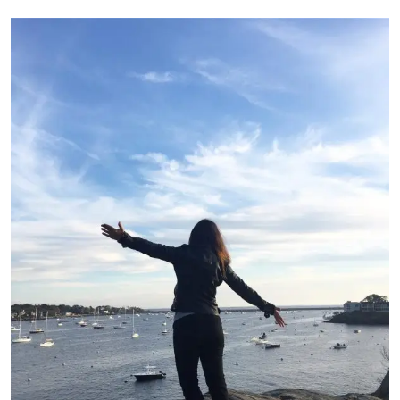
BRUXELLES:
COSA
FARE
E
VEDERE