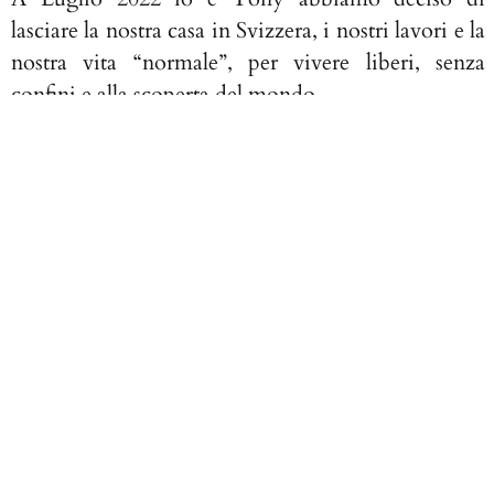
lasciare la nostra casa in Svizzera, i nostri lavori e la
nostra vita “normale”, per vivere liberi, senza
confini e alla scoperta del mondo.
Dopo aver percorso 900km lungo il cammino di
Santiago, siamo saliti su un volo di sola andata per
un viaggio intorno al mondo.