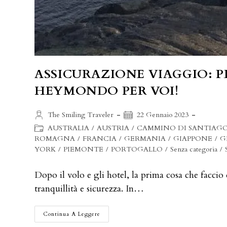
ASSICURAZIONE VIAGGIO: P
HEYMONDO PER VOI!
Autore
Articolo
The Smiling Traveler
22 Gennaio 2023
dell'articolo:
pubblicato:
Categoria
AUSTRALIA
/
AUSTRIA
/
CAMMINO DI SANTIAG
dell'articolo:
ROMAGNA
/
FRANCIA
/
GERMANIA
/
GIAPPONE
/
G
YORK
/
PIEMONTE
/
PORTOGALLO
/
Senza categoria
/
Dopo il volo e gli hotel, la prima cosa che facci
tranquillità e sicurezza. In…
ASSICURAZIONE
Continua A Leggere
VIAGGIO: