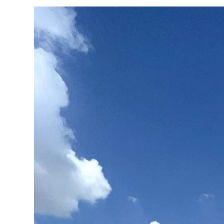
PERCHÉ
STIPULARLA,
QUALE
SCEGLIERE
E
UNO
SCONTO
HEYMONDO
PER
VOI!