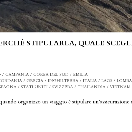
ERCHÉ STIPULARLA, QUALE SCEG
O
/
CAMPANIA
/
COREA DEL SUD
/
EMILIA
IORDANIA
/
GRECIA
/
INGHILTERRA
/
ITALIA
/
LAOS
/
LOMBA
SPAGNA
/
STATI UNITI
/
SVIZZERA
/
THAILANDIA
/
VIETNAM
o quando organizzo un viaggio è stipulare un’assicurazione 