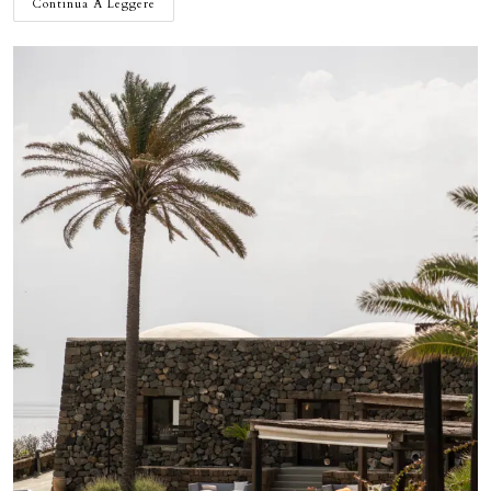
WEEKEND
Continua A Leggere
A
GENOVA
TRA
STORIA,
TRADIZIONI
E
BUON
CIBO