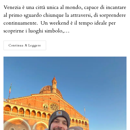
Venezia è una città unica al mondo, capace di incantare
al primo sguardo chiunque la attraversi, di sorprendere
continuamente. Un weekend è il tempo ideale per
scoprirne i luoghi simbolo,…
WEEKEND
Continua A Leggere
A
VENEZIA:
GUIDA
SU
COSA
FARE
E
VEDERE