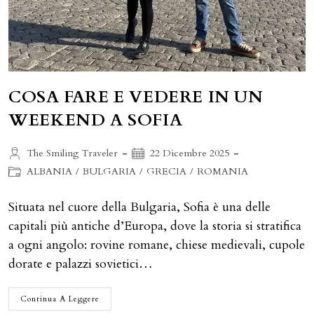
COSA FARE E VEDERE IN UN
WEEKEND A SOFIA
Autore
Articolo
The Smiling Traveler
22 Dicembre 2025
dell'articolo:
pubblicato:
Categoria
ALBANIA
/
BULGARIA
/
GRECIA
/
ROMANIA
dell'articolo:
Situata nel cuore della Bulgaria, Sofia è una delle
capitali più antiche d’Europa, dove la storia si stratifica
a ogni angolo: rovine romane, chiese medievali, cupole
dorate e palazzi sovietici…
COSA
Continua A Leggere
FARE