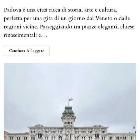
dell'articolo:
pubblicato:
dell'articolo:
Padova è una città ricca di storia, arte e cultura,
perfetta per una gita di un giorno dal Veneto o dalle
regioni vicine. Passeggiando tra piazze eleganti, chiese
rinascimentali e…
COSA
Continua A Leggere
FARE
IN
UN
GIORNO
A
PADOVA:
DA
GIOTTO
AL
CAFFÉ