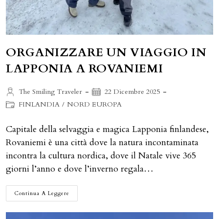
ORGANIZZARE UN VIAGGIO IN
LAPPONIA A ROVANIEMI
Autore
Articolo
The Smiling Traveler
22 Dicembre 2025
dell'articolo:
pubblicato:
Categoria
FINLANDIA
/
NORD EUROPA
dell'articolo:
Capitale della selvaggia e magica Lapponia finlandese,
Rovaniemi è una città dove la natura incontaminata
incontra la cultura nordica, dove il Natale vive 365
giorni l’anno e dove l’inverno regala…
ORGANIZZARE
Continua A Leggere
UN
VIAGGIO
IN