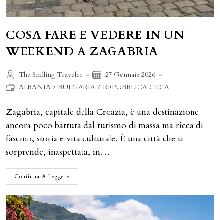
COSA FARE E VEDERE IN UN
WEEKEND A ZAGABRIA
Autore
Articolo
The Smiling Traveler
27 Gennaio 2026
dell'articolo:
pubblicato:
Categoria
ALBANIA
/
BULGARIA
/
REPUBBLICA CECA
dell'articolo:
Zagabria, capitale della Croazia, è una destinazione
ancora poco battuta dal turismo di massa ma ricca di
fascino, storia e vita culturale. È una città che ti
sorprende, inaspettata, in…
COSA
Continua A Leggere
FARE
E
VEDERE
IN
UN
WEEKEND