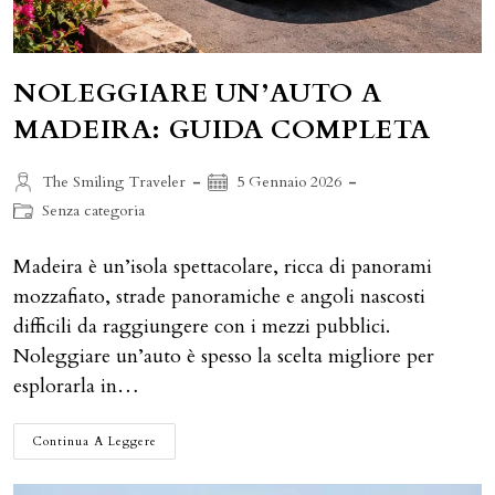
NOLEGGIARE UN’AUTO A
MADEIRA: GUIDA COMPLETA
Autore
Articolo
The Smiling Traveler
5 Gennaio 2026
dell'articolo:
pubblicato:
Categoria
Senza categoria
dell'articolo:
Madeira è un’isola spettacolare, ricca di panorami
mozzafiato, strade panoramiche e angoli nascosti
difficili da raggiungere con i mezzi pubblici.
Noleggiare un’auto è spesso la scelta migliore per
esplorarla in…
NOLEGGIARE
Continua A Leggere
UN’AUTO
A
MADEIRA: