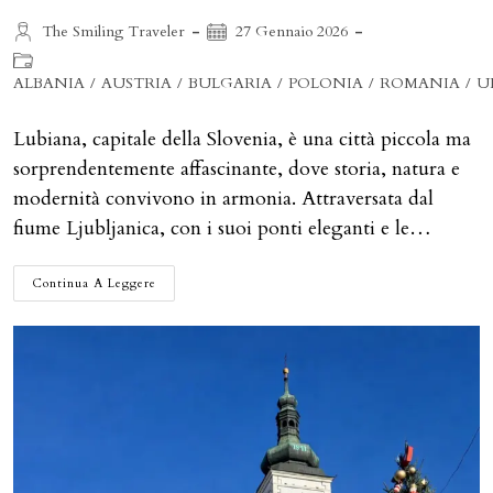
Autore
Articolo
The Smiling Traveler
27 Gennaio 2026
dell'articolo:
pubblicato:
Categoria
dell'articolo:
ALBANIA
/
AUSTRIA
/
BULGARIA
/
POLONIA
/
ROMANIA
/
U
Lubiana, capitale della Slovenia, è una città piccola ma
sorprendentemente affascinante, dove storia, natura e
modernità convivono in armonia. Attraversata dal
fiume Ljubljanica, con i suoi ponti eleganti e le…
COSA
Continua A Leggere
FARE
E
VEDERE
IN
UN
WEEKEND
A
LUBIANA