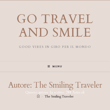
Salta
al
contenuto
GO TRAVEL
AND SMILE
GOOD VIBES IN GIRO PER IL MONDO
MENU
Autore:
The Smiling Traveler
Questo autore ha scritto 288 Articoli
>
The Smiling Traveler