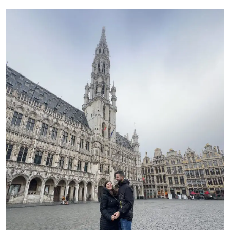
E
VEDERE
IN
UN
WEEKEND
A
SOFIA