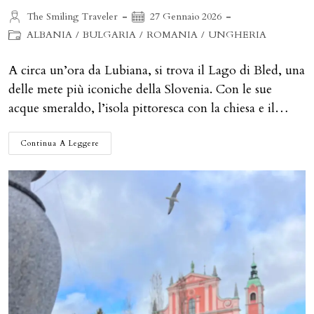
Autore
Articolo
The Smiling Traveler
27 Gennaio 2026
dell'articolo:
pubblicato:
Categoria
ALBANIA
/
BULGARIA
/
ROMANIA
/
UNGHERIA
dell'articolo:
A circa un’ora da Lubiana, si trova il Lago di Bled, una
delle mete più iconiche della Slovenia. Con le sue
acque smeraldo, l’isola pittoresca con la chiesa e il…
DA
Continua A Leggere
LUBIANA
AL
LAGO
DI
BLED:
GITA
IN
SLOVENIA