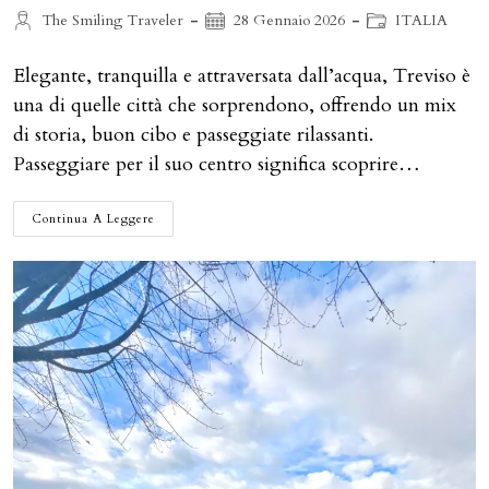
Autore
Articolo
Categoria
The Smiling Traveler
28 Gennaio 2026
ITALIA
dell'articolo:
pubblicato:
dell'articolo:
Elegante, tranquilla e attraversata dall’acqua, Treviso è
una di quelle città che sorprendono, offrendo un mix
di storia, buon cibo e passeggiate rilassanti.
Passeggiare per il suo centro significa scoprire…
COSA
Continua A Leggere
FARE
A
TREVISO
IN
UN
GIORNO:
TIRAMISÙ
E…