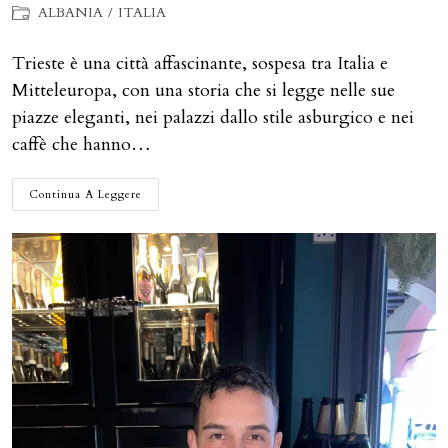
dell'articolo:
pubblicato:
Categoria
ALBANIA
/
ITALIA
dell'articolo:
Trieste è una città affascinante, sospesa tra Italia e
Mitteleuropa, con una storia che si legge nelle sue
piazze eleganti, nei palazzi dallo stile asburgico e nei
caffè che hanno…
COSA
Continua A Leggere
FARE
UN
WEEKEND
A
TRIESTE