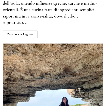
dell’isola, unendo influenze greche, turche e medio-
orientali. È una cucina fatta di ingredienti semplici,
sapori intensi e convivialità, dove il cibo è
soprattutto…
CIPRO:
Continua A Leggere
I
PIATTI
E
LE
TRADIZIONI
DA
PROVARE