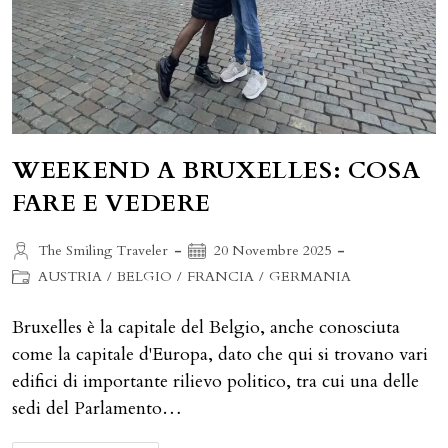
WEEKEND A BRUXELLES: COSA
FARE E VEDERE
Autore
Articolo
The Smiling Traveler
20 Novembre 2025
dell'articolo:
pubblicato:
Categoria
AUSTRIA
/
BELGIO
/
FRANCIA
/
GERMANIA
dell'articolo:
Bruxelles è la capitale del Belgio, anche conosciuta
come la capitale d'Europa, dato che qui si trovano vari
edifici di importante rilievo politico, tra cui una delle
sedi del Parlamento…