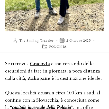
Autore
Articolo
The Smiling Traveler
2 Ottobre 2025
dell'articolo:
pubblicato:
Categoria
POLONIA
dell'articolo:
Se ti trovi a
Cracovia
e stai cercando delle
escursioni da fare in giornata, a poca distanza
dalla città,
Zakopane
è la destinazione ideale.
Questa località situata a circa 100 km a sud, al
confine con la Slovacchia, è conosciuta come
la “
capitale invernale della Polonia
”, ma offre