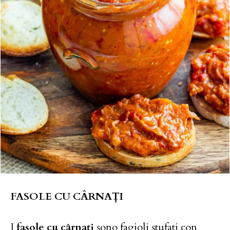
FASOLE CU CÂRNAȚI
I
fasole cu cârnați
sono fagioli stufati con