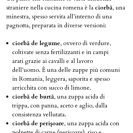
straniere nella cucina romena è la
ciorbă
, una
minestra, spesso servita all’interno di una
pagnotta, preparata in diverse versioni:
ciorbă de legume
, ovvero di verdure,
coltivate senza fertilizzanti e in campi
arati grazie ai cavalli e al lavoro
dell’uomo. È una delle zuppe più comuni
in Romania, leggera, saporita e spesso
arricchita con succo di limone.
ciorbă de burtă
, una zuppa acida di
trippa, con panna, aceto e aglio, dalla
consistenza vellutata.
ciorbă de perișoare
, una zuppa acida con
polpette di carne (perișoare), riso e