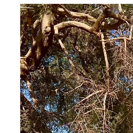
PERCHÉ
STIPULARLA,
QUALE
SCEGLIERE
E
UNO
SCONTO
HEYMONDO
PER
VOI!