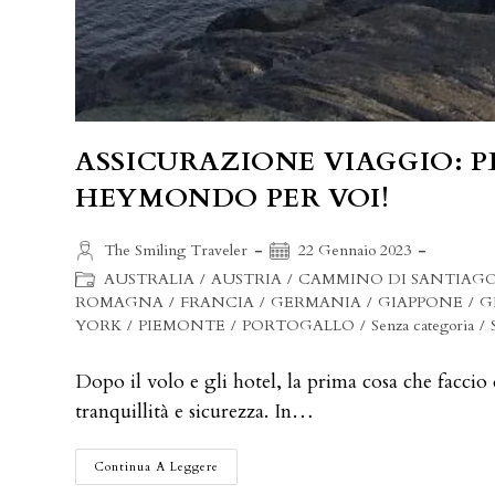
ASSICURAZIONE VIAGGIO: P
HEYMONDO PER VOI!
Autore
Articolo
The Smiling Traveler
22 Gennaio 2023
dell'articolo:
pubblicato:
Categoria
AUSTRALIA
/
AUSTRIA
/
CAMMINO DI SANTIAG
dell'articolo:
ROMAGNA
/
FRANCIA
/
GERMANIA
/
GIAPPONE
/
G
YORK
/
PIEMONTE
/
PORTOGALLO
/
Senza categoria
/
Dopo il volo e gli hotel, la prima cosa che facci
tranquillità e sicurezza. In…
ASSICURAZIONE
Continua A Leggere
VIAGGIO: