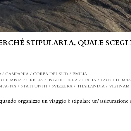
ERCHÉ STIPULARLA, QUALE SCEG
O
/
CAMPANIA
/
COREA DEL SUD
/
EMILIA
IORDANIA
/
GRECIA
/
INGHILTERRA
/
ITALIA
/
LAOS
/
LOMBA
SPAGNA
/
STATI UNITI
/
SVIZZERA
/
THAILANDIA
/
VIETNAM
o quando organizzo un viaggio è stipulare un’assicurazione 