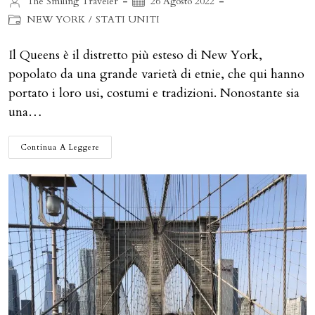
Autore
Articolo
The Smiling Traveler
26 Agosto 2022
dell'articolo:
pubblicato:
Categoria
NEW YORK
/
STATI UNITI
dell'articolo:
Il Queens è il distretto più esteso di New York,
popolato da una grande varietà di etnie, che qui hanno
portato i loro usi, costumi e tradizioni. Nonostante sia
una…
IL
Continua A Leggere
QUEENS:
COSA
VEDERE
NEL
DISTRETTO
PIÙ
ESTESO
DI
NEW
YORK