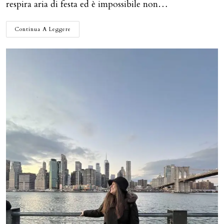
respira aria di festa ed è impossibile non…
NATALE
Continua A Leggere
A
NEW
YORK:
ESPERIENZE
UNICHE
DA
VIVERE
NELLA
GRANDE
MELA