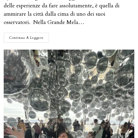
delle esperienze da fare assolutamente, è quella di
ammirare la città dalla cima di uno dei suoi
osservatori. Nella Grande Mela…
GLI
Continua A Leggere
OSSERVATORI
DI
NEW
YORK:
QUALI
SONO
E
SU
QUALI
SALIRE