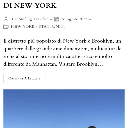
DI NEW YORK
Autore
Articolo
The Smiling Traveler
26 Agosto 2022
dell'articolo:
pubblicato:
Categoria
NEW YORK
/
STATI UNITI
dell'articolo:
Il distretto più popolato di New York è Brooklyn, un
quartiere dalle grandissime dimensioni, multiculturale
e che al suo interno è molto caratteristico e molto
differente da Manhattan. Visitare Brooklyn…
BROOKLYN:
Continua A Leggere
SCOPRIAMO
IL
QUARTIERE
MULTICULTURALE
DI
NEW
YORK