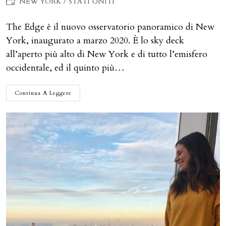
Categoria
NEW YORK
/
STATI UNITI
dell'articolo:
The Edge è il nuovo osservatorio panoramico di New
York, inaugurato a marzo 2020. È lo sky deck
all’aperto più alto di New York e di tutto l’emisfero
occidentale, ed il quinto più…
THE
Continua A Leggere
EDGE:
PASSEGGIARE
SOSPESI
SU
NEW
YORK