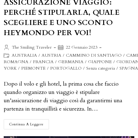
ASSICURAZIONE VIAGGIO:
PERCHÉ STIPULARLA, QUALE
SCEGLIERE E UNO SCONTO
HEYMONDO PER VOI!
Autore
Articolo
The Smiling Traveler
22 Gennaio 2023
dell'articolo:
pubblicato:
Categoria
AUSTRALIA
/
AUSTRIA
/
CAMMINO DI SANTIAGO
/
CAM
dell'articolo:
ROMAGNA
/
FRANCIA
/
GERMANIA
/
GIAPPONE
/
GIORDAN
YORK
/
PIEMONTE
/
PORTOGALLO
/
Senza categoria
/
SPAGN
Dopo il volo e gli hotel, la prima cosa che faccio
quando organizzo un viaggio è stipulare
un’assicurazione di viaggio così da garantirmi una
partenza in tranquillità e sicurezza. In…
ASSICURAZIONE
Continua A Leggere
VIAGGIO:
PERCHÉ
STIPULARLA,