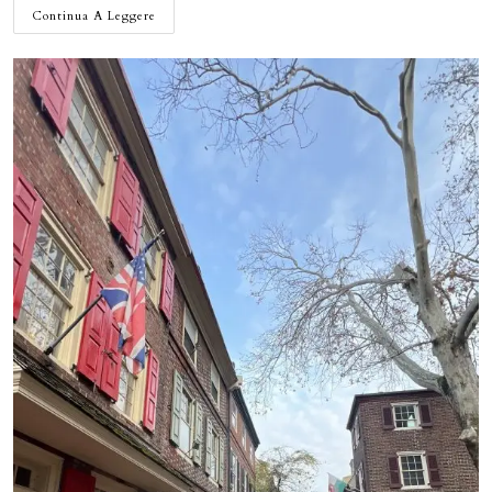
VISITARE
Continua A Leggere
LA
CONTEA
AMISH
DI
LANCASTER:
UN
VIAGGIO
INDIETRO
NEL
TEMPO