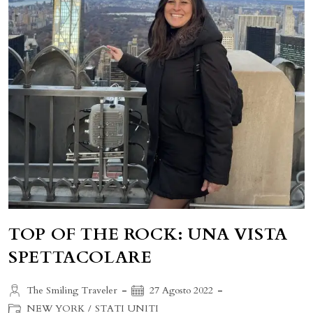
TOP OF THE ROCK: UNA VISTA
SPETTACOLARE
Autore
Articolo
The Smiling Traveler
27 Agosto 2022
dell'articolo:
pubblicato:
Categoria
NEW YORK
/
STATI UNITI