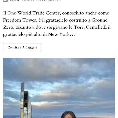
dell'articolo:
Il One World Trade Center, conosciuto anche come
Freedom Tower, è il grattacielo costruito a Ground
Zero, accanto a dove sorgevano le Torri Gemelle.È il
grattacielo più alto di New York…
FREEDOM
Continua A Leggere
TOWER:
LA
PIÙ
BELLA
VISTA
SU
NEW
YORK