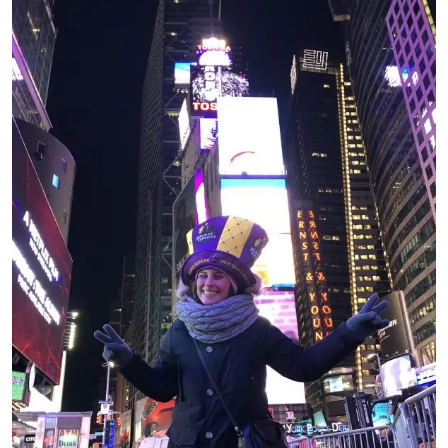
QUALE
SCEGLIERE
E
UNO
SCONTO
HEYMONDO
PER
VOI!