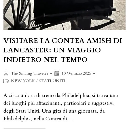
VISITARE LA CONTEA AMISH DI
LANCASTER: UN VIAGGIO
INDIETRO NEL TEMPO
Autore
Articolo
The Smiling Traveler
10 Gennaio 2025
dell'articolo:
pubblicato:
Categoria
NEW YORK
/
STATI UNITI
dell'articolo:
A circa un’ora di treno da Philadelphia, si trova uno
dei luoghi più affascinanti, particolari e suggestivi
degli Stati Uniti. Una gita di una giornata, da
Philadelphia, nella Contea di…