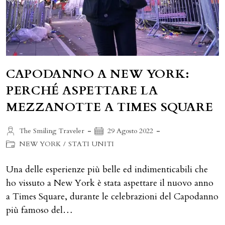
CAPODANNO A NEW YORK:
PERCHÉ ASPETTARE LA
MEZZANOTTE A TIMES SQUARE
Autore
Articolo
The Smiling Traveler
29 Agosto 2022
dell'articolo:
pubblicato:
Categoria
NEW YORK
/
STATI UNITI
dell'articolo:
Una delle esperienze più belle ed indimenticabili che
ho vissuto a New York è stata aspettare il nuovo anno
a Times Square, durante le celebrazioni del Capodanno
più famoso del…