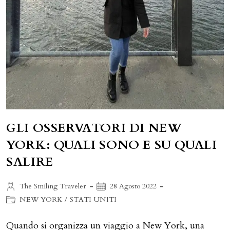
GLI OSSERVATORI DI NEW
YORK: QUALI SONO E SU QUALI
SALIRE
Autore
Articolo
The Smiling Traveler
28 Agosto 2022
dell'articolo:
pubblicato:
Categoria
NEW YORK
/
STATI UNITI
dell'articolo:
Quando si organizza un viaggio a New York, una