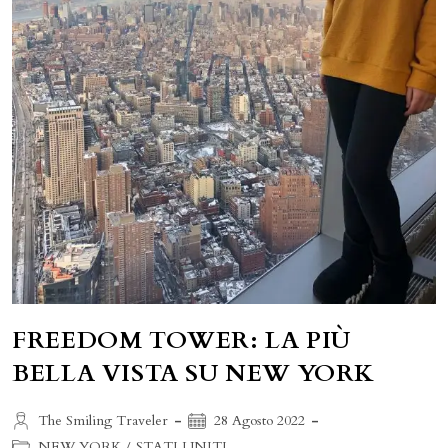
FREEDOM TOWER: LA PIÙ
BELLA VISTA SU NEW YORK
Autore
Articolo
The Smiling Traveler
28 Agosto 2022
dell'articolo:
pubblicato:
Categoria
NEW YORK
/
STATI UNITI