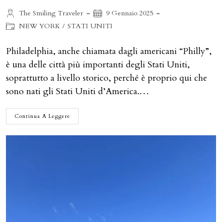
Autore
Articolo
The Smiling Traveler
9 Gennaio 2025
dell'articolo:
pubblicato:
Categoria
NEW YORK
/
STATI UNITI
dell'articolo:
Philadelphia, anche chiamata dagli americani “Philly”,
è una delle città più importanti degli Stati Uniti,
soprattutto a livello storico, perché è proprio qui che
sono nati gli Stati Uniti d’America.…
COSA
Continua A Leggere
VEDERE
A
PHILADELPHIA:
TUTTE
LE
INFO