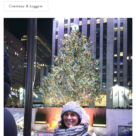
CAPODANNO
Continua A Leggere
A
NEW
YORK:
PERCHÉ
ASPETTARE
LA
MEZZANOTTE
A
TIMES
SQUARE