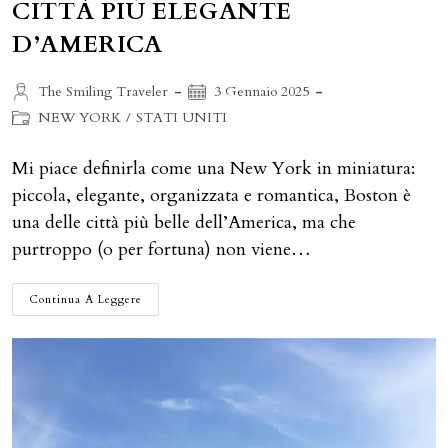
CITTÀ PIÙ ELEGANTE
D’AMERICA
Autore
Articolo
The Smiling Traveler
3 Gennaio 2025
dell'articolo:
pubblicato:
Categoria
NEW YORK
/
STATI UNITI
dell'articolo:
Mi piace definirla come una New York in miniatura:
piccola, elegante, organizzata e romantica, Boston è
una delle città più belle dell’America, ma che
purtroppo (o per fortuna) non viene…
COSA
Continua A Leggere
FARE
A
BOSTON:
LA
CITTÀ
PIÙ
ELEGANTE
D’AMERICA