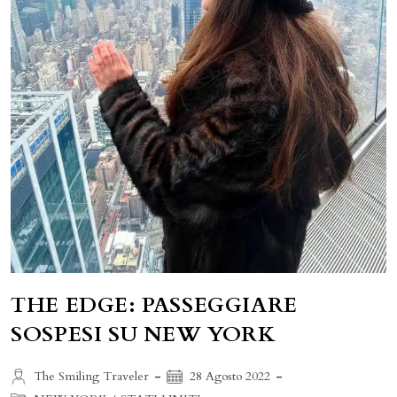
THE EDGE: PASSEGGIARE
SOSPESI SU NEW YORK
Autore
Articolo
The Smiling Traveler
28 Agosto 2022
dell'articolo:
pubblicato: