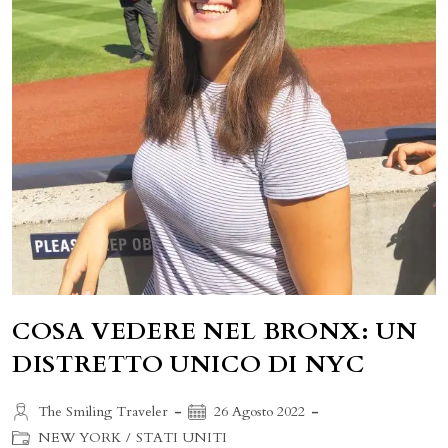
COSA VEDERE NEL BRONX: UN
DISTRETTO UNICO DI NYC
Autore
Articolo
The Smiling Traveler
26 Agosto 2022
dell'articolo:
pubblicato:
Categoria
NEW YORK
/
STATI UNITI