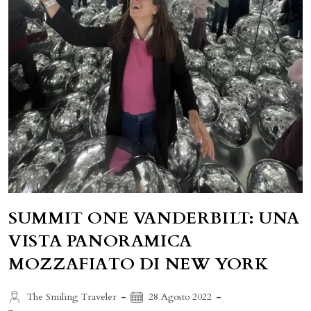
SUMMIT ONE VANDERBILT: UNA
VISTA PANORAMICA
MOZZAFIATO DI NEW YORK
Autore
Articolo
The Smiling Traveler
28 Agosto 2022
dell'articolo:
pubblicato: