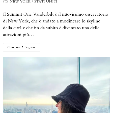
Categoria
NEW YORK
/
STATI UNITI
dell'articolo:
Il Summit One Vanderbilt è il nuovissimo osservatorio
di New York, che è andato a modificare lo skyline
della città e che fin da subito è diventato una delle
attrazioni più…
SUMMIT
Continua A Leggere
ONE
VANDERBILT:
UNA
VISTA
PANORAMICA
MOZZAFIATO
DI
NEW
YORK