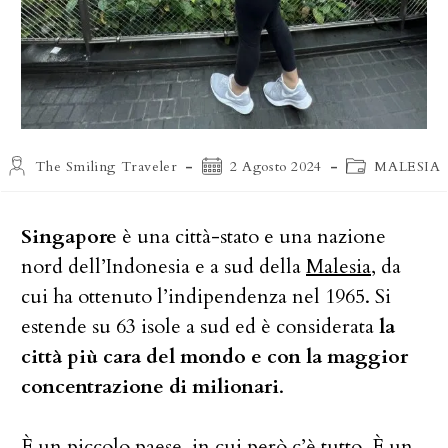
Autore
Articolo
Categoria
The Smiling Traveler
2 Agosto 2024
MALESIA
dell'articolo:
pubblicato:
dell'articolo:
Singapore
è una città-stato e una nazione
nord dell’Indonesia e a sud della
Malesia
, da
cui ha ottenuto l’indipendenza nel 1965. Si
estende su 63 isole a sud ed è considerata
la
città più cara del mondo e con la maggior
concentrazione di milionari
.
È un piccolo paese, in cui però c’è tutto. È un