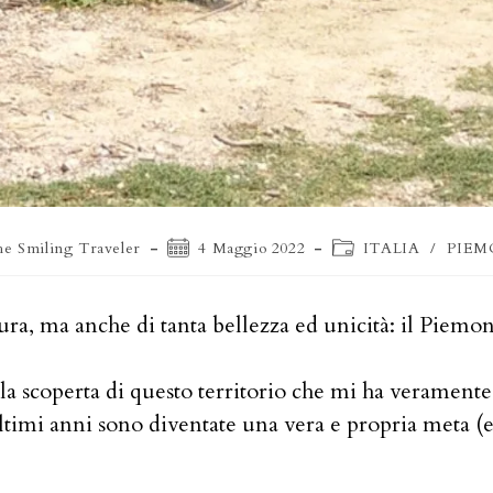
e
Articolo
Categoria
he Smiling Traveler
4 Maggio 2022
ITALIA
/
PIE
ticolo:
pubblicato:
dell'articolo:
atura, ma anche di tanta bellezza ed unicità: il Piem
la scoperta di questo territorio che mi ha veramente
imi anni sono diventate una vera e propria meta (e sf