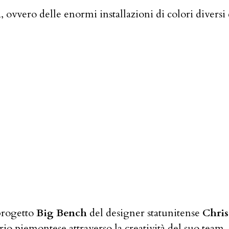
i
, ovvero delle enormi installazioni di colori diversi c
progetto
Big Bench
del designer statunitense
Chris
rio piemontese attraverso la creatività del suo team, c