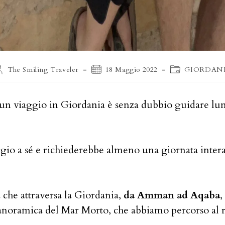
utore
Articolo
Categoria
The Smiling Traveler
18 Maggio 2022
GIORDAN
ll'articolo:
pubblicato:
dell'articolo:
 un viaggio in Giordania è senza dubbio guidare lu
gio a sé e richiederebbe almeno una giornata intera
da che attraversa la Giordania,
da Amman ad Aqaba
,
 Panoramica del Mar Morto, che abbiamo percorso al 