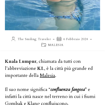
Autore
Articolo
The Smiling Traveler
6 Febbraio 2024
dell'articolo:
pubblicato:
Categoria
MALESIA
dell'articolo:
Kuala Lumpur
, chiamata da tutti con
l’abbreviazione
KL
, è la città più grande ed
importante della
Malesia
.
Il suo nome significa “
confluenza fangosa
” e
infatti la città nasce nel terreno in cui i fiumi
Gombak e Klang confluiscono.