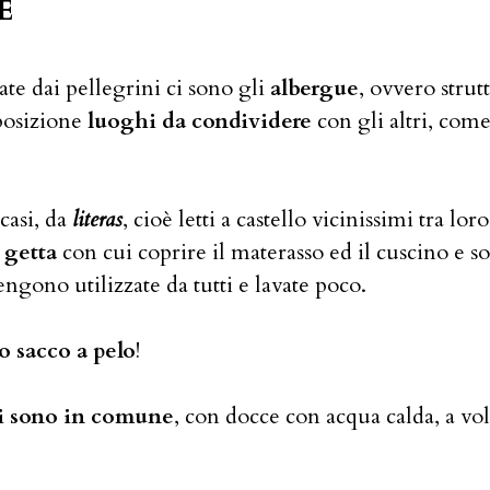
E
ate dai pellegrini ci sono gli
albergue
, ovvero stru
sposizione
luoghi da condividere
con gli altri, com
casi, da
literas
, cioè letti a castello vicinissimi tra l
 getta
con cui coprire il materasso ed il cuscino e s
engono utilizzate da tutti e lavate poco.
uo sacco a pelo
!
i sono in comune
, con docce con acqua calda, a vol