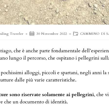
Articolo
Categoria
iling Traveler
30 Novembre 2022
CAMMINO DI 
o:
pubblicato:
dell'articolo:
tiago, che è anche parte fondamentale dell’esperienz
rano lungo il percorso, che ospitano i pellegrini sull
a pochissimi alloggi, piccoli e spartani, negli anni l
tture dalle più varie caratteristiche.
ture sono riservate solamente ai pellegrini
, che 
re che un documento di identità.