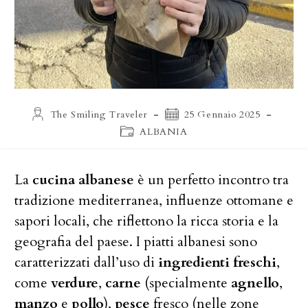
Autore
Articolo
The Smiling Traveler
25 Gennaio 2025
dell'articolo:
pubblicato:
Categoria
ALBANIA
dell'articolo:
La
cucina albanese
è un perfetto incontro tra
tradizione mediterranea, influenze ottomane e
sapori locali, che riflettono la ricca storia e la
geografia del paese. I piatti albanesi sono
caratterizzati dall’uso di
ingredienti freschi
,
come
verdure
,
carne
(specialmente
agnello
,
manzo
e
pollo
),
pesce
fresco (nelle zone