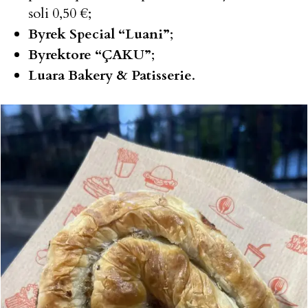
soli 0,50 €;
Byrek Special “Luani”
;
Byrektore “ÇAKU”
;
Luara Bakery & Patisserie
.