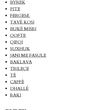
BYREK
PITE
FERGESE
TAVË KOSI
BUKË MISRI
QOFTE
QIFQI
SUXHUK
JANI ME FASULE
BAKLAVA
TRILEÇE
TÈ
CAFFÈ
DHALLË
RAKI