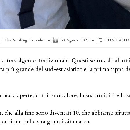
utore
Articolo
Categoria
The Smiling Traveler
30 Agosto 2023
THAILAND
ll'articolo:
pubblicato:
dell'articolo:
ca, travolgente, tradizionale. Questi sono solo alcu
ittà più grande del sud-est asiatico e la prima tappa 
braccia aperte, con il suo calore, la sua umidità e la s
che alla fine sono diventati 10, che abbiamo sfrutt
racchiude nella sua grandissima area.